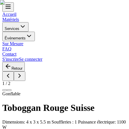
Accueil
Matériels
Services
Événements
Sur Mesure
FAQ
Contact
S'inscrire
Se connecter
Retour
1
/
2
Gonflable
Toboggan Rouge Suisse
Dimensions: 4 x 3 x 5.5 m Souffleries : 1 Puissance électrique: 1100
W