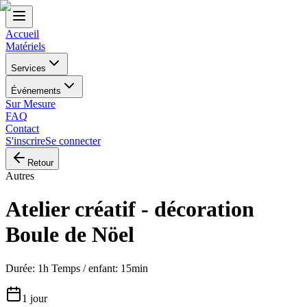
Accueil
Matériels
Services
Événements
Sur Mesure
FAQ
Contact
S'inscrire
Se connecter
Retour
Autres
Atelier créatif - décoration
Boule de Nöel
Durée: 1h Temps / enfant: 15min
1 jour