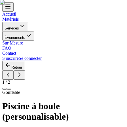
Accueil
Matériels
Services
Événements
Sur Mesure
FAQ
Contact
S'inscrire
Se connecter
Retour
1
/
2
Gonflable
Piscine à boule
(personnalisable)